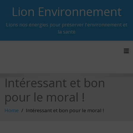
Skip
Lion Environnement
to
content
Lions nos énergies pour préserver l'environnement et
la santé
Tog
Intéressant et bon
pour le moral !
Home
Intéressant et bon pour le moral !