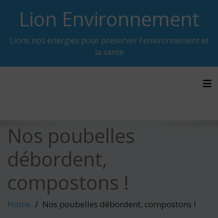
Skip
Lion Environnement
to
content
Lions nos énergies pour préserver l'environnement et
la santé
Tog
Nos poubelles
débordent,
compostons !
Home
Nos poubelles débordent, compostons !