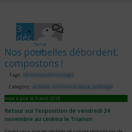
3
déc
-
em
herve
Nos poubelles débordent,
zede
bre
compostons !
201
7
Tags :
déchets
jardin
recyclage
Category :
activités
conférence-débat
jardinage
mise à jour le 9 avril 2018
Retour sur l’exposition de vendredi 24
novembre au cinéma le Trianon
Saviez-vous que les déchets de cuisine (épluchures de