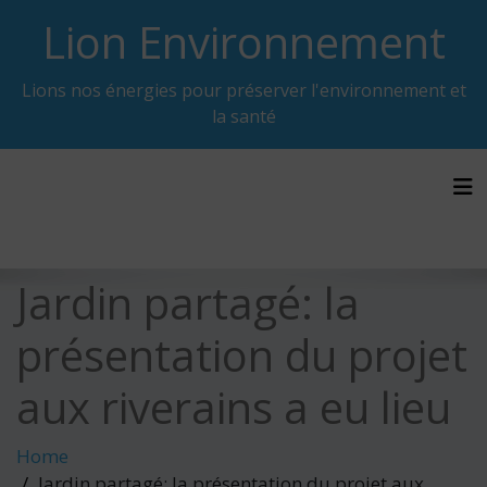
Skip
Lion Environnement
to
content
Lions nos énergies pour préserver l'environnement et
la santé
Tog
Jardin partagé: la
présentation du projet
aux riverains a eu lieu
Home
Jardin partagé: la présentation du projet aux