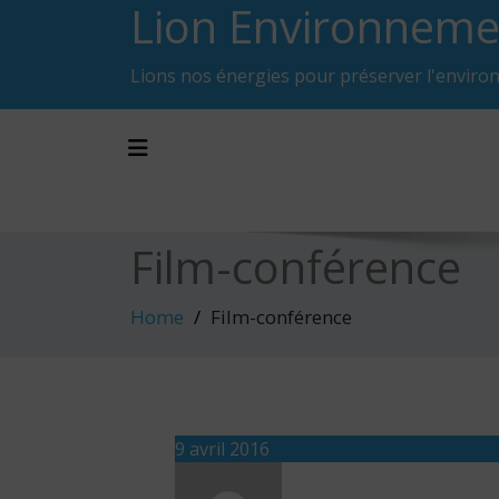
Lion Environneme
Skip
to
content
Lions nos énergies pour préserver l'enviro
Toggle navigation
Film-conférence
Home
Film-conférence
9 avril 2016