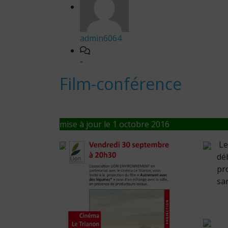
admin6064
-
Film-conférence
mise à jour le 1 octobre 2016
Le
dé
pr
san