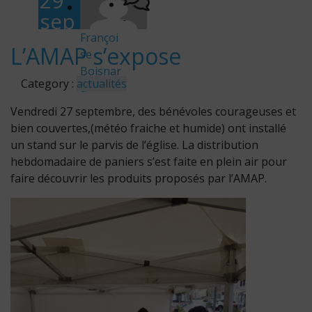
29
sep
-
te
Françoi
L’AMAP s’expose
se
mb
Boisnar
re
Category :
actualités
d
202
Vendredi 27 septembre, des bénévoles courageuses et
4
bien couvertes,(météo fraiche et humide) ont installé
un stand sur le parvis de l’église. La distribution
hebdomadaire de paniers s’est faite en plein air pour
faire découvrir les produits proposés par l’AMAP.