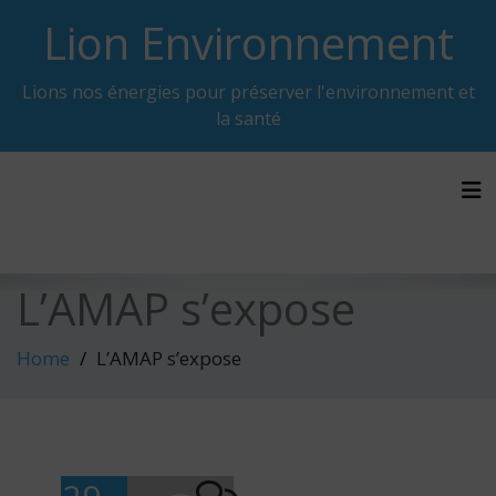
Skip
Lion Environnement
to
content
Lions nos énergies pour préserver l'environnement et
la santé
Tog
L’AMAP s’expose
Home
L’AMAP s’expose