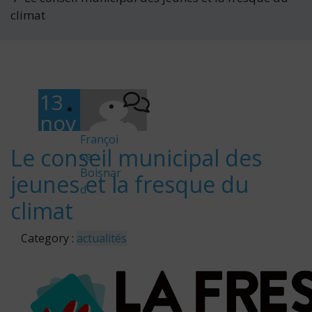
climat
13
nov
-
em
Françoi
Le conseil municipal des
se
bre
Boisnar
jeunes et la fresque du
202
d
3
climat
Category :
actualités