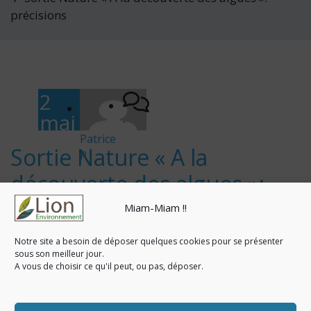
précisions
2
mai
-
202
Patrice
Sortie Nature « A la
R
3
découverte des algues »:
précisions
Miam-Miam !!
Category :
actualités
Notre site a besoin de déposer quelques cookies pour se présenter
sous son meilleur jour.
Le rendez-vous est fixé à 16h30 devant la
A vous de choisir ce qu'il peut, ou pas, déposer.
vigie… et
le port des bottes est vivement
recommandé.