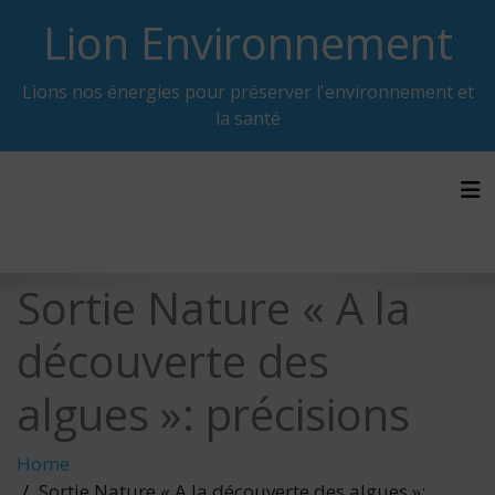
Skip
Lion Environnement
to
content
Lions nos énergies pour préserver l'environnement et
la santé
Tog
Sortie Nature « A la
découverte des
algues »: précisions
Home
Sortie Nature « A la découverte des algues »: