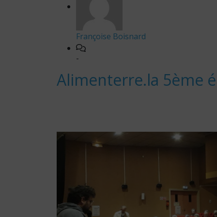
Françoise Boisnard
-
Alimenterre.la 5ème éd