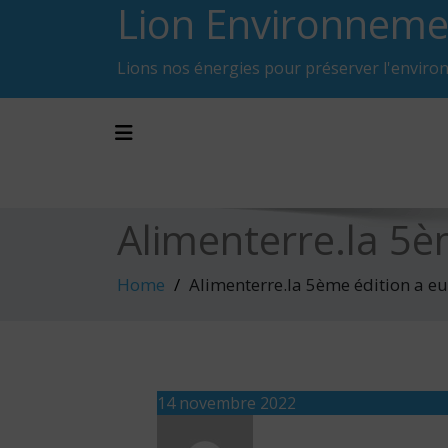
Lion Environneme
Skip
to
content
Lions nos énergies pour préserver l'enviro
Toggle navigation
Alimenterre.la 5èm
Home
Alimenterre.la 5ème édition a eu 
14 novembre 2022