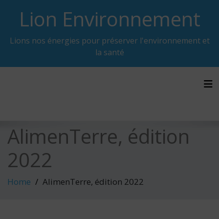
Skip
Lion Environnement
to
content
Lions nos énergies pour préserver l'environnement et
la santé
Tog
AlimenTerre, édition
2022
Home
AlimenTerre, édition 2022