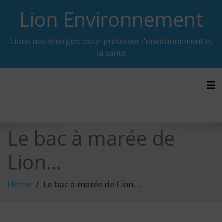
Skip
Lion Environnement
to
content
Lions nos énergies pour préserver l'environnement et
la santé
Tog
Le bac à marée de
Lion…
Home
Le bac à marée de Lion…