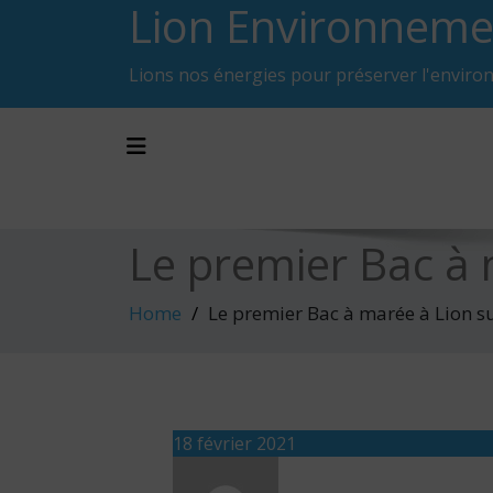
Lion Environneme
Skip
to
content
Lions nos énergies pour préserver l'enviro
Toggle navigation
Le premier Bac à 
Home
Le premier Bac à marée à Lion s
18 février 2021