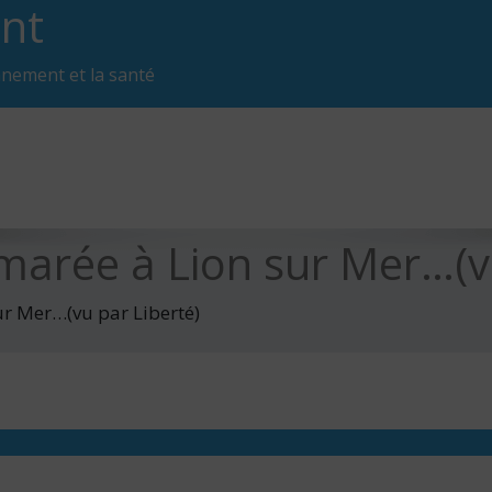
nt
nnement et la santé
marée à Lion sur Mer…(vu
ur Mer…(vu par Liberté)