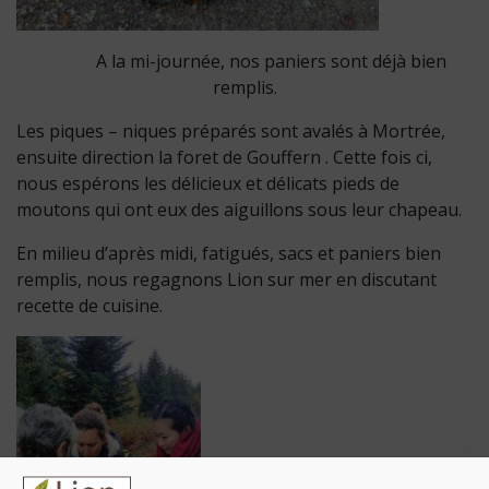
A la mi-journée, nos paniers sont déjà bien
remplis.
Les piques – niques préparés sont avalés à Mortrée,
ensuite direction la foret de Gouffern . Cette fois ci,
nous espérons les délicieux et délicats pieds de
moutons qui ont eux des aiguillons sous leur chapeau.
En milieu d’après midi, fatigués, sacs et paniers bien
remplis, nous regagnons Lion sur mer en discutant
recette de cuisine.