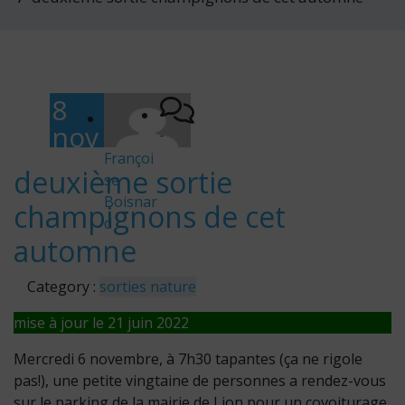
8
nov
-
em
Françoi
deuxième sortie
se
bre
Boisnar
champignons de cet
201
d
9
automne
Category :
sorties nature
mise à jour le 21 juin 2022
Mercredi 6 novembre, à 7h30 tapantes (ça ne rigole
pas!), une petite vingtaine de personnes a rendez-vous
sur le parking de la mairie de Lion pour un covoiturage.