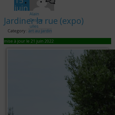
15
juin
-
201
Alain
Jardiner la rue (expo)
Desme
9
ulles
Category :
art au jardin
mise à jour le 21 juin 2022