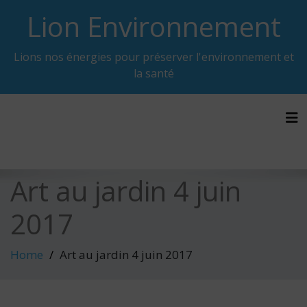
Skip
Lion Environnement
to
content
Lions nos énergies pour préserver l'environnement et
la santé
Tog
Art au jardin 4 juin
2017
Home
Art au jardin 4 juin 2017