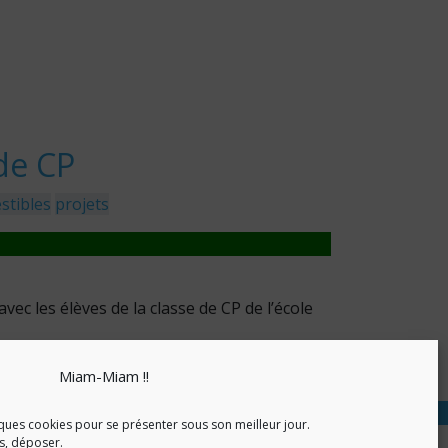
de CP
stibles
projets
ec les élèves de la classe de CP de l’école
aromatiques, des salades, etc
Miam-Miam !!
nfidentialité
ques cookies pour se présenter sous son meilleur jour.
as, déposer.