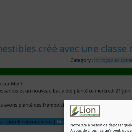
estibles créé avec une classe 
Category :
Incroyables come
n sur Mer !
ssantes et un nouveau bac a été planté ce mercredi 21 juin av
us avons planté des framboisiers, des tomates , des plantes 
és - Lion-Environnement |
Mentions légales & Politique de co
Notre site a besoin de déposer quel
A vous de choisir ce qu'il peut, ou p