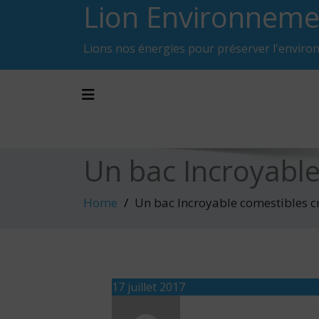
Lion Environneme
Skip
to
content
Lions nos énergies pour préserver l'enviro
Toggle navigation
Un bac Incroyable
Home
Un bac Incroyable comestibles cr
17 juillet 2017